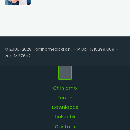
© 2000-2028 Torrinomedica s.r.l. – P.Iva: 13152991009 –
REA: 1427642
Chi siamo
Forum
Downloads
Links utili
Contatti