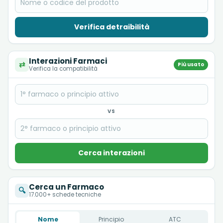
Verifica detraibilità
Interazioni Farmaci
⇄
Più usato
Verifica la compatibilità
VS
Cerca interazioni
Cerca un Farmaco
🔍
17.000+ schede tecniche
Nome
Principio
ATC