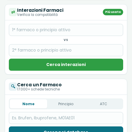
Interazioni Farmaci
⇄
Più usato
Verifica la compatibilità
VS
Cerca interazioni
Cerca un Farmaco
🔍
17.000+ schede tecniche
Nome
Principio
ATC