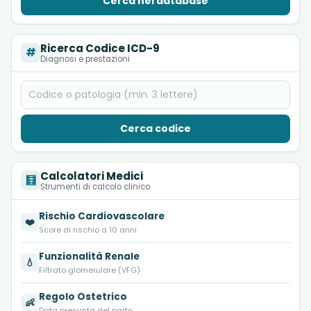
Cerca nel database
Ricerca Codice ICD-9
#
Diagnosi e prestazioni
Cerca codice
Calcolatori Medici
🧮
Strumenti di calcolo clinico
Rischio Cardiovascolare
❤️
Score di rischio a 10 anni
Funzionalità Renale
💧
Filtrato glomerulare (VFG)
Regolo Ostetrico
👶
Data presunta del parto