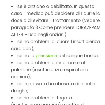
se è anziano o debilitato. In questo
caso il medico può decidere di ridurre la
dose o di evitare il trattamento (vedere
paragrafo 3 Come prendere LORAZEPAM
ALTER – Uso negli anziani).
se ha problemi al cuore (insufficienza
cardiaca);
se ha la
pressione
del sangue bassa;
se ha problemi a respirare e al
polmone (insufficienza respiratoria
cronica);
se in passato ha abusato di alcol o
droghe;
se ha problemi al fegato
(insufficienza epatica) o soffre di