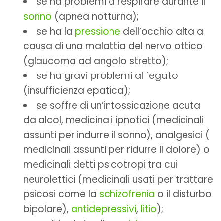
se ha problemi a respirare durante il
sonno
(apnea notturna);
se ha la
pressione
dell’occhio alta a
causa di una malattia del nervo ottico
(glaucoma ad angolo stretto);
se ha gravi problemi al fegato
(insufficienza epatica);
se soffre di un’intossicazione acuta
da alcol, medicinali ipnotici (medicinali
assunti per indurre il sonno), analgesici (
medicinali assunti per ridurre il dolore) o
medicinali detti psicotropi tra cui
neurolettici (medicinali usati per trattare
psicosi come la
schizofrenia
o il disturbo
bipolare),
antidepressivi
,
litio
);