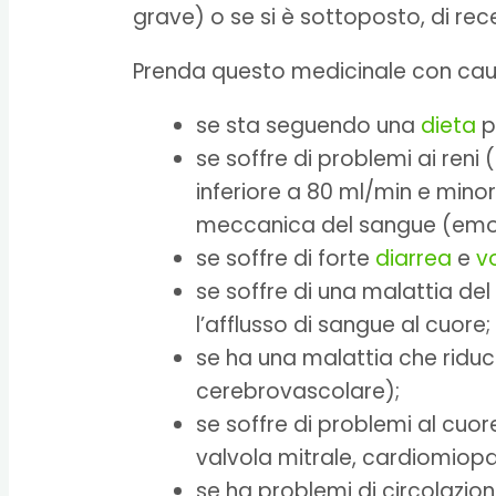
grave) o se si è sottoposto, di rec
Prenda questo medicinale con caut
se sta seguendo una
dieta
p
se soffre di problemi ai reni (
inferiore a 80 ml/min e minor
meccanica del sangue (emodi
se soffre di forte
diarrea
e
v
se soffre di una malattia de
l’afflusso di sangue al cuore;
se ha una malattia che riduce
cerebrovascolare);
se soffre di problemi al cuor
valvola mitrale, cardiomiopat
se ha problemi di circolazione