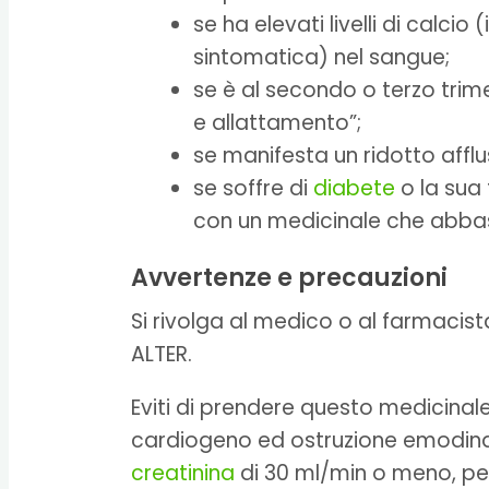
se ha elevati livelli di calci
sintomatica) nel sangue;
se è al secondo o terzo trim
e allattamento”;
se manifesta un ridotto afflus
se soffre di
diabete
o la sua
con un medicinale che abba
Avvertenze e precauzioni
Si rivolga al medico o al farmacis
ALTER.
Eviti di prendere questo medicinale
cardiogeno ed ostruzione emodinami
creatinina
di 30 ml/min o meno, pe