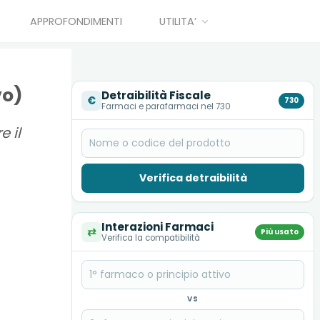
APPROFONDIMENTI
UTILITA’
vo)
Detraibilità Fiscale
€
730
Farmaci e parafarmaci nel 730
e il
Verifica detraibilità
Interazioni Farmaci
⇄
Più usato
Verifica la compatibilità
VS