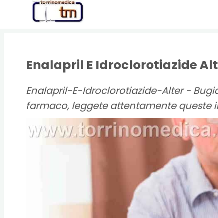
Torrinomedica
PORTALE DI
INFORMAZIONE
SANITARIA
Enalapril E Idroclorotiazide Alt
Enalapril-E-Idroclorotiazide-Alter - Bugia
farmaco, leggete attentamente queste i