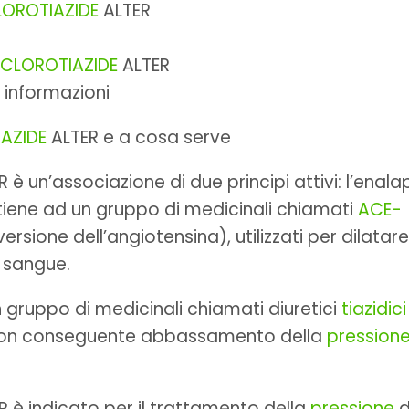
OROTIAZIDE
ALTER
CLOROTIAZIDE
ALTER
 informazioni
IAZIDE
ALTER e a cosa serve
 è un’associazione di due principi attivi: l’enalap
artiene ad un gruppo di medicinali chiamati
ACE-
ersione dell’angiotensina), utilizzati per dilatare 
 sangue.
 gruppo di medicinali chiamati diuretici
tiazidici
ina con conseguente abbassamento della
pression
 è indicato per il trattamento della
pressione
d