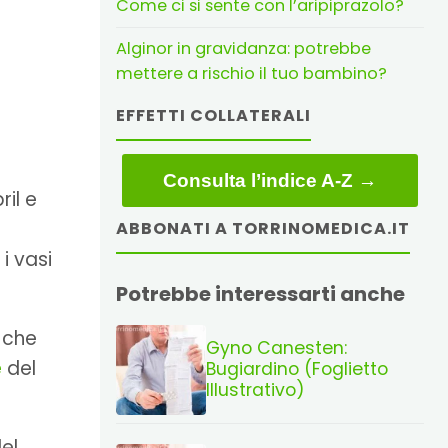
Come ci si sente con l’aripiprazolo?
Alginor in gravidanza: potrebbe
mettere a rischio il tuo bambino?
EFFETTI COLLATERALI
Consulta l’indice A-Z →
ril e
ABBONATI A TORRINOMEDICA.IT
i vasi
Potrebbe interessarti anche
che
Gyno Canesten:
e
del
Bugiardino (Foglietto
Illustrativo)
el