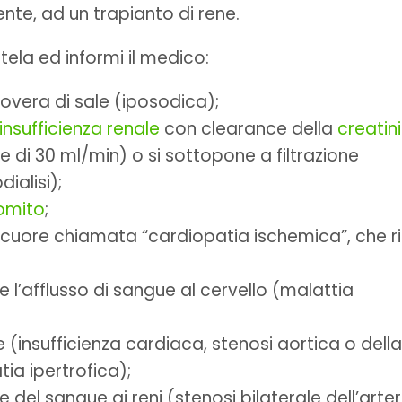
ente, ad un trapianto di rene.
ela ed informi il medico:
overa di sale (iposodica);
insufficienza renale
con clearance della
creatin
e di 30 ml/min) o si sottopone a filtrazione
alisi);
omito
;
l cuore chiamata “cardiopatia ischemica”, che r
 l’afflusso di sangue al cervello (malattia
e (insufficienza cardiaca, stenosi aortica o della
ia ipertrofica);
 del sangue ai reni (stenosi bilaterale dell’arter