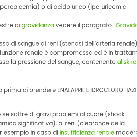
o (ipercalcemia) o di acido urico (iperuricemia
estre di
gravidanza
vedere il paragrafo “
Gravid
so di sangue ai reni (stenosi dell’arteria renale)
 funzione renale è compromessa ed è in tratta
ssa la pressione del sangue, contenente
aliskir
ta prima di prendere ENALAPRIL E IDROCLOROTIAZ
 se soffre di gravi problemi al cuore (shock
ca significativa), ai reni (clearance della
r esempio in caso di
insufficienza renale
modera