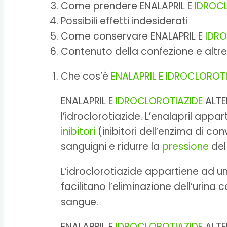
Come prendere ENALAPRIL E
IDROCL
Possibili effetti indesiderati
Come conservare ENALAPRIL E
IDRO
Contenuto della confezione e altre
Che cos’è
ENALAPRIL E IDROCLOROT
ENALAPRIL E
IDROCLOROTIAZIDE
ALTER
l’idroclorotiazide. L’enalapril app
inibitori
(inibitori dell’enzima di conv
sanguigni e ridurre la
pressione
del
L’idroclorotiazide appartiene ad un
facilitano l’eliminazione dell’ur
sangue.
ENALAPRIL E
IDROCLOROTIAZIDE
ALTER