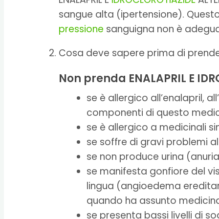
sangue alta (ipertensione). Questo
pressione
sanguigna non è adeguata
Cosa deve sapere prima di prend
Non prenda ENALAPRIL E ID
se è allergico all’enalapril, a
componenti di questo medici
se è allergico a medicinali si
se soffre di gravi problemi a
se non produce urina (anuria
se manifesta gonfiore del vis
lingua (angioedema ereditari
quando ha assunto medicinali s
se presenta bassi livelli di 