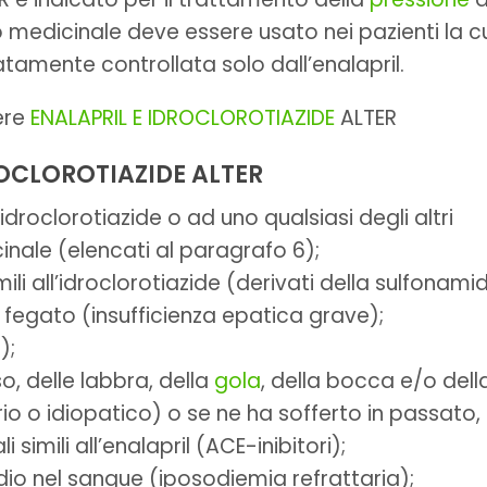
 medicinale deve essere usato nei pazienti la c
mente controllata solo dall’enalapril.
ere
ENALAPRIL E IDROCLOROTIAZIDE
ALTER
ROCLOROTIAZIDE ALTER
ll’idroclorotiazide o ad uno qualsiasi degli altri
nale (elencati al paragrafo 6);
mili all’idroclorotiazide (derivati della sulfonami
l fegato (insufficienza epatica grave);
);
o, delle labbra, della
gola
, della bocca e/o dell
o o idiopatico) o se ne ha sofferto in passato,
imili all’enalapril (ACE-inibitori);
sodio nel sangue (iposodiemia refrattaria);